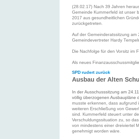
(28.02.17) Nach 39 Jahren hera
Gemeinde Kummerfeld ist unser bi
2017 aus gesundheitlichen Gründe
zurückgetreten.
Auf der Gemeinderatssitzung am 2
Gemeindevertreter Hardy Tempelm
Die Nachfolge für den Vorsitz im F
Als neues Finanzausschussmitglie
SPD rudert zurück
Ausbau der Alten Schu
In der Ausschusssitzung am 24.11.
völlig überzogenen Ausbaupläne 
musste erkennen, dass aufgrund i
weiteren Erschließung von Gewe
sind. Kummerfeld steuert unter d
Verschuldungssituation zu, so da
von mindestens einer dreiviertel 
genehmigt worden wäre.