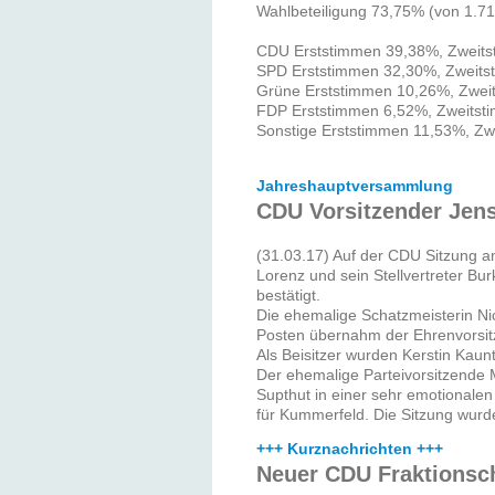
Wahlbeteiligung 73,75% (von 1.71
CDU Erststimmen 39,38%, Zweit
SPD Erststimmen 32,30%, Zweit
Grüne Erststimmen 10,26%, Zwei
FDP Erststimmen 6,52%, Zweitst
Sonstige Erststimmen 11,53%, Z
Jahreshauptversammlung
CDU Vorsitzender Jens
(31.03.17) Auf der CDU Sitzung a
Lorenz und sein Stellvertreter B
bestätigt.
Die ehemalige Schatzmeisterin Nico
Posten übernahm der Ehrenvorsit
Als Beisitzer wurden Kerstin Kau
Der ehemalige Parteivorsitzende 
Supthut in einer sehr emotionale
für Kummerfeld. Die Sitzung wurde
+++ Kurznachrichten +++
Neuer CDU Fraktionsc