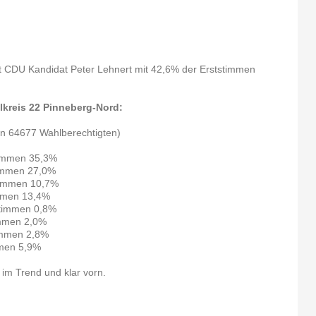
t CDU Kandidat Peter Lehnert mit 42,6% der Erststimmen
lkreis 22 Pinneberg-Nord:
on 64677 Wahlberechtigten)
timmen 35,3%
immen 27,0%
timmen 10,7%
mmen 13,4%
stimmen 0,8%
immen 2,0%
immen 2,8%
mmen 5,9%
im Trend und klar vorn.