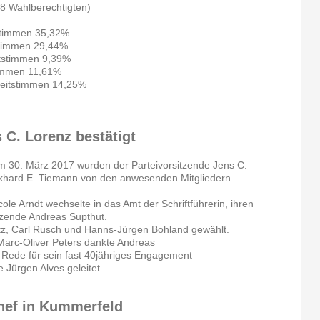
8 Wahlberechtigten)
stimmen 35,32%
stimmen 29,44%
tstimmen 9,39%
immen 11,61%
weitstimmen 14,25%
 C. Lorenz bestätigt
m 30. März 2017 wurden der Parteivorsitzende Jens C.
urkhard E. Tiemann von den anwesenden Mitgliedern
le Arndt wechselte in das Amt der Schriftführerin, ihren
zende Andreas Supthut.
ntz, Carl Rusch und Hanns-Jürgen Bohland gewählt.
Marc-Oliver Peters dankte Andreas
n Rede für sein fast 40jähriges Engagement
 Jürgen Alves geleitet.
hef in Kummerfeld