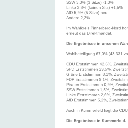
SSW 3,3% (3 Sitze) -1,3%
Linke 3,8% (keinen Sitz) +1,5%
AfD 5,9% (5 Sitze) neu
Andere 2,2%
Im Wahlkreis Pinnerberg-Nord hol
erneut das Direktmandat.
Die Ergebnisse in unserem Wah
Wahlbeteiligung 67,0% (43.331 v
CDU Erststimmen 42,6%, Zweits
SPD Erststimmen 29,5%, Zweitst
Grüne Erststimmen 8,1%, Zweits
FDP Erststimmen 9,1%, Zweitsti
Piraten Erststimmen 0,9%, Zweit
SSW Erststimmen 1,5%, Zweitst
Linke Erststimmen 2,6%, Zweitst
AfD Erststimmen 5,2%, Zweitsti
Auch in Kummerfeld liegt die CDU 
Die Ergebnisse in Kummerfeld: