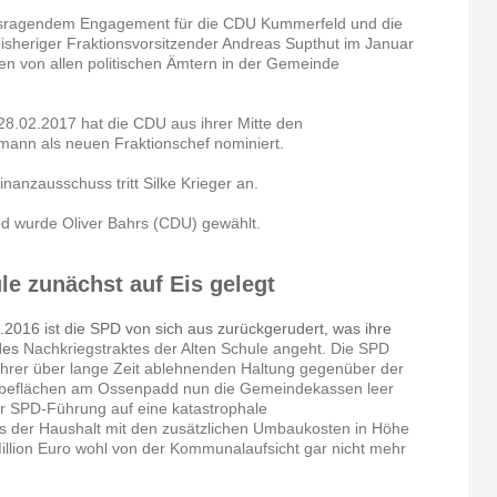
usragendem Engagement für die CDU Kummerfeld und die
sheriger Fraktionsvorsitzender Andreas Supthut im Januar
n von allen politischen Ämtern in der Gemeinde
8.02.2017 hat die CDU aus ihrer Mitte den
ann als neuen Fraktionschef nominiert.
inanzausschuss tritt Silke Krieger an.
d wurde Oliver Bahrs (CDU) gewählt.
le zunächst auf Eis gelegt
2016 ist die SPD von sich aus zurückgerudert, was ihre
des
Nachkriegstraktes der Alten Schule angeht. Die SPD
hrer über lange Zeit ablehnenden Haltung gegenüber der
rbeflächen am Ossenpadd nun die Gemeindekassen leer
er SPD-Führung auf eine katastrophale
ss der Haushalt mit den zusätzlichen Umbaukosten in Höhe
Million Euro wohl von der Kommunalaufsicht gar nicht mehr