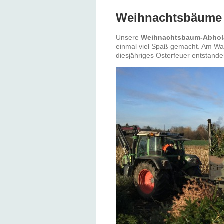
Weihnachtsbäume 
Unsere
Weihnachtsbaum-Abhol
einmal viel Spaß gemacht. Am Wald
diesjähriges Osterfeuer entstande